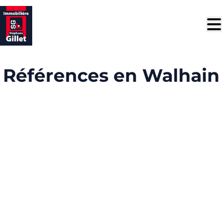
Aller au contenu principal
Références en Walhain