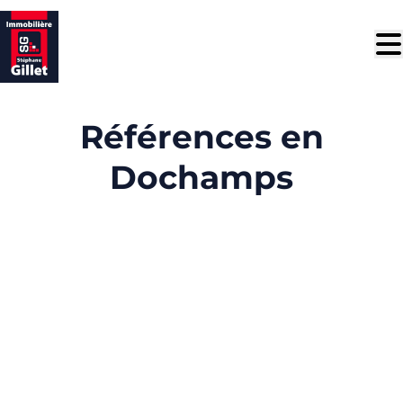
Aller au contenu principal
Références en
Dochamps