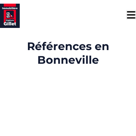
Aller au contenu principal
Références en
Bonneville