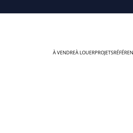
À VENDRE
À LOUER
PROJETS
RÉFÉRE
éférences en Fum