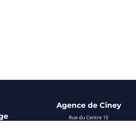
Agence de Ciney
ge
Rue du Centre 15
5590 Ciney
 30
083/61 22 37
e