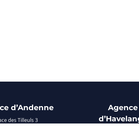
ce d’Andenne
Agence
d’Havelan
ace des Tilleuls 3
5300 Andenne
Avenue de Criel
el : 085/71 31 76
5370 Havelang