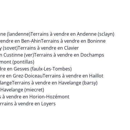
nne (landenne)
Terrains à vendre en Andenne (sclayn)
vendre en Ben-Ahin
Terrains à vendre en Boninne
y (sovet)
Terrains à vendre en Clavier
n Custinne (ver)
Terrains à vendre en Dochamps
mont (pontillas)
dre en Gesves (faulx-Les-Tombes)
dre en Grez-Doiceau
Terrains à vendre en Haillot
elange
Terrains à vendre en Havelange (barsy)
 Havelange (miecret)
s à vendre en Horion-Hozémont
rrains à vendre en Loyers