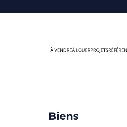
À VENDRE
À LOUER
PROJETS
RÉFÉRE
vendre en Gemblou
Biens