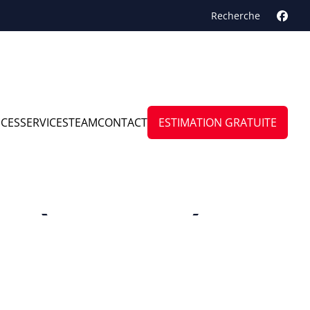
Recherche
NCES
SERVICES
TEAM
CONTACT
ESTIMATION GRATUITE
x (bossiere)