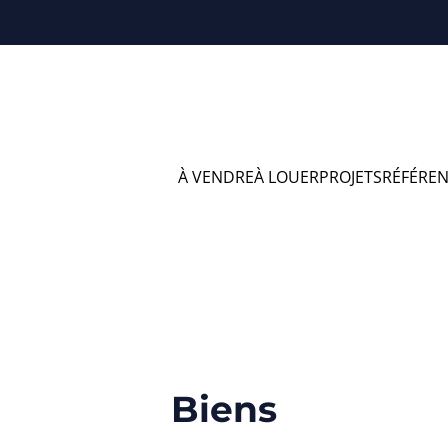
À VENDRE
À LOUER
PROJETS
RÉFÉRE
 vendre en Andenne
Biens