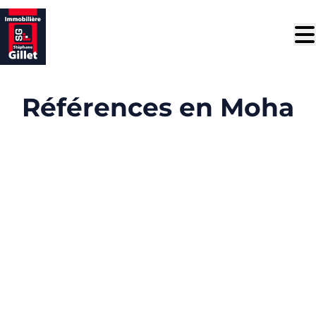
Aller au contenu principal
Références en Moha