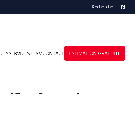
Recherche
NCES
SERVICES
TEAM
CONTACT
ESTIMATION GRATUITE
 (groynne)