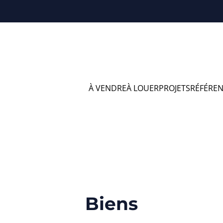
À VENDRE
À LOUER
PROJETS
RÉFÉRE
vendre en Andenne
Biens