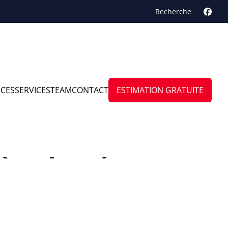
Recherche
NCES
SERVICES
TEAM
CONTACT
ESTIMATION GRATUITE
(ampsin)