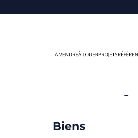
À VENDRE
À LOUER
PROJETS
RÉFÉRE
à vendre en Amay 
Biens