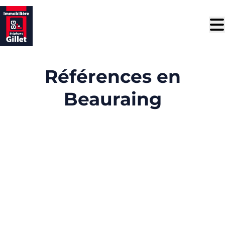
Aller au contenu principal
Références en
Beauraing