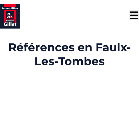
Aller au contenu principal
Références en Faulx-
Les-Tombes