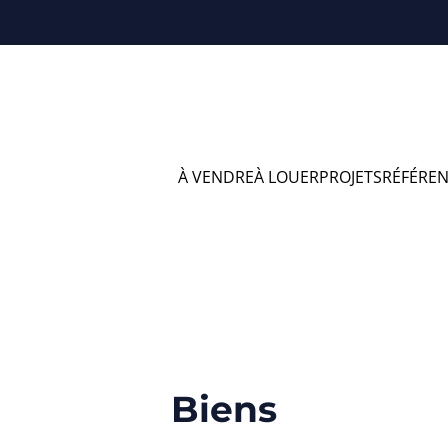
À VENDRE
À LOUER
PROJETS
RÉFÉRE
s à vendre en Ohe
Biens