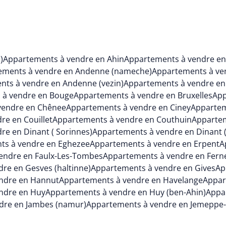
)
Appartements à vendre en Ahin
Appartements à vendre e
ements à vendre en Andenne (nameche)
Appartements à ve
ts à vendre en Andenne (vezin)
Appartements à vendre en
 à vendre en Bouge
Appartements à vendre en Bruxelles
App
vendre en Chênee
Appartements à vendre en Ciney
Appartem
re en Couillet
Appartements à vendre en Couthuin
Appartem
re en Dinant ( Sorinnes)
Appartements à vendre en Dinant
ts à vendre en Eghezee
Appartements à vendre en Erpent
A
endre en Faulx-Les-Tombes
Appartements à vendre en Fern
re en Gesves (haltinne)
Appartements à vendre en Gives
Ap
ndre en Hannut
Appartements à vendre en Havelange
Appar
ndre en Huy
Appartements à vendre en Huy (ben-Ahin)
Appar
dre en Jambes (namur)
Appartements à vendre en Jemeppe