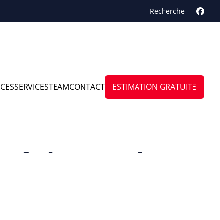
Recherche
NCES
SERVICES
TEAM
CONTACT
ESTIMATION GRATUITE
y ( Libois )