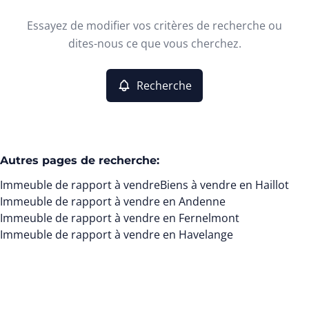
Type
Essayez de modifier vos critères de recherche ou
Immeuble de rapport
Recherche
Trier par
Remove
dites-nous ce que vous cherchez.
Recherche
Critères plus
Min. budget
Autres pages de recherche
:
Immeuble de rapport à vendre
Biens à vendre en Haillot
Max. budget
Immeuble de rapport à vendre en Andenne
Immeuble de rapport à vendre en Fernelmont
Immeuble de rapport à vendre en Havelange
Chercher