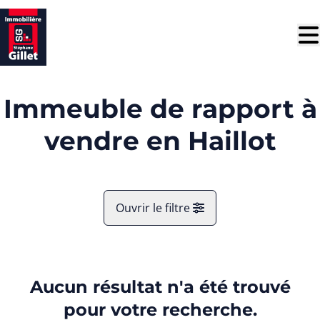
Aller au contenu principal
Immeuble de rapport à
vendre en Haillot
Ouvrir le filtre
Commune
Haillot (5351)
Aucun résultat n'a été trouvé
Remove
Vue de la carte
pour votre recherche.