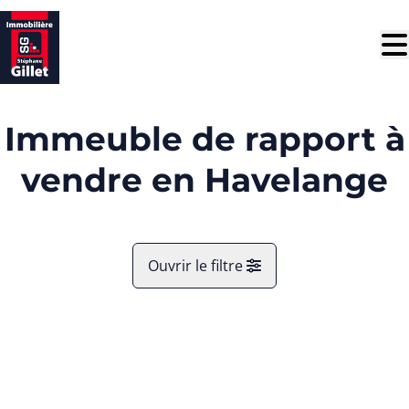
Aller au contenu principal
Immeuble de rapport à
vendre en Havelange
Ouvrir le filtre
Commune
NOUVEAU
Havelange (5370)
Remove
Vue de la carte