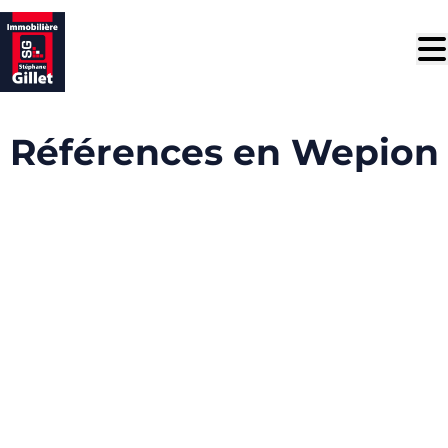
Aller au contenu principal
Références en Wepion