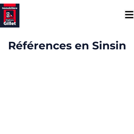
Aller au contenu principal
Références en Sinsin