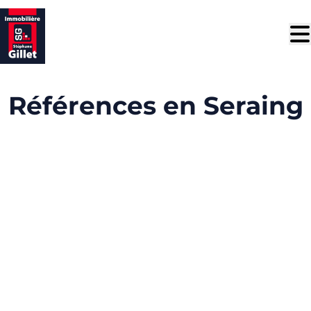
Aller au contenu principal
Références en Seraing