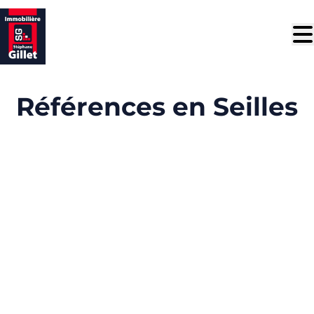
Aller au contenu principal
Références en Seilles