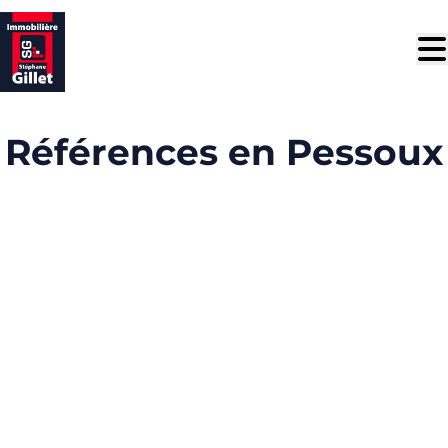
Aller au contenu principal
Références en Pessoux