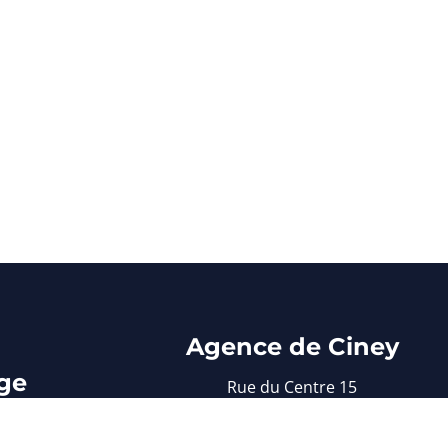
Agence de Ciney
ge
Rue du Centre 15
5590 Ciney
 30
083/61 22 37
e