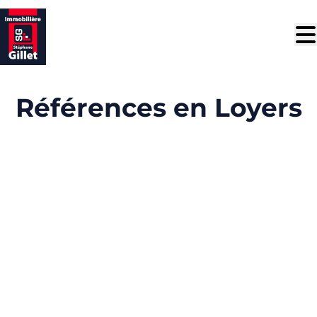
Aller au contenu principal
Références en Loyers