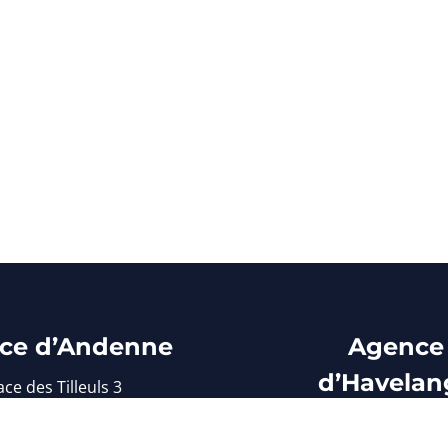
ce d’Andenne
Agence
d’Havelan
ace des Tilleuls 3
5300 Andenne
Avenue de Criel
el : 085/71 31 76
5370 Havelang