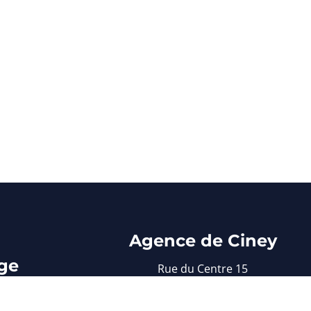
Agence de Ciney
ge
Rue du Centre 15
5590 Ciney
 30
083/61 22 37
e