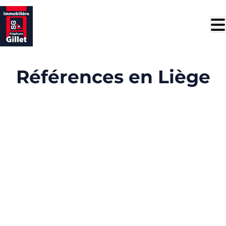
Aller au contenu principal
Références en Liège