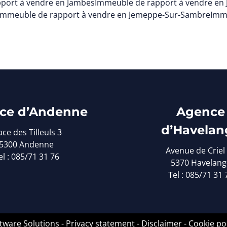
port à vendre en Jambes
Immeuble de rapport à vendre en
Immeuble de rapport à vendre en Jemeppe-Sur-Sambre
Imme
ce d’Andenne
Agence
d’Havelan
ace des Tilleuls 3
5300 Andenne
Avenue de Criel
el : 085/71 31 76
5370 Havelang
Tel : 085/71 31 
tware Solutions
-
Privacy statement
-
Disclaimer
-
Cookie po