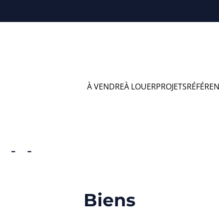
À VENDRE
À LOUER
PROJETS
RÉFÉRE
pport à vendre en
Biens