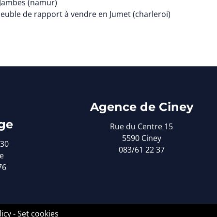
 Jambes (namur)
uble de rapport à vendre en Jumet (charleroi)
Agence de Ciney
ge
Rue du Centre 15
5590 Ciney
 30
083/61 22 37
e
76
licy
-
Set cookies