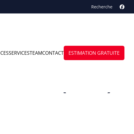
Recherche
NCES
SERVICES
TEAM
CONTACT
ESTIMATION GRATUITE
 Héron (lavoir)