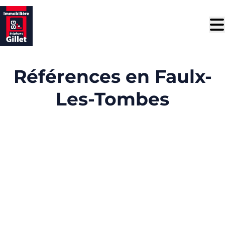
Aller au contenu principal
Références en Faulx-
Les-Tombes