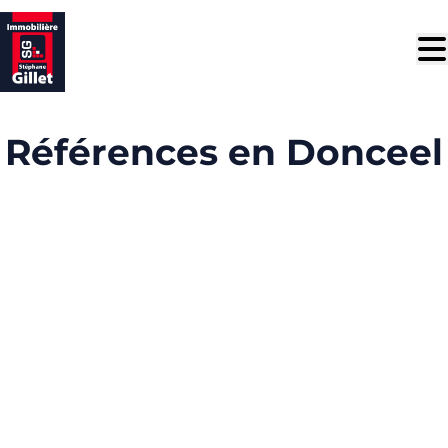
Aller au contenu principal
Références en Donceel