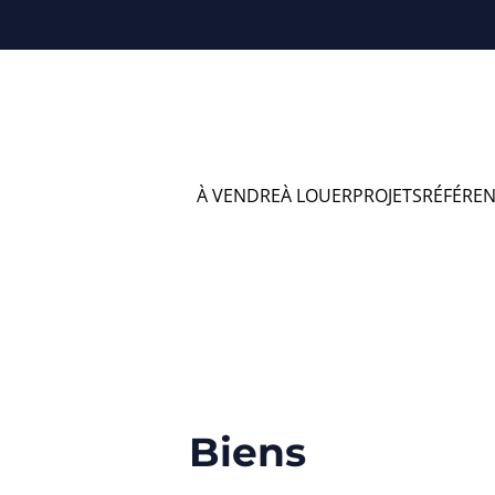
À VENDRE
À LOUER
PROJETS
RÉFÉRE
ns à vendre en Dol
Biens