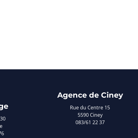
Agence de Ciney
ge
Rue du Centre 15
5590 Ciney
 30
083/61 22 37
e
76