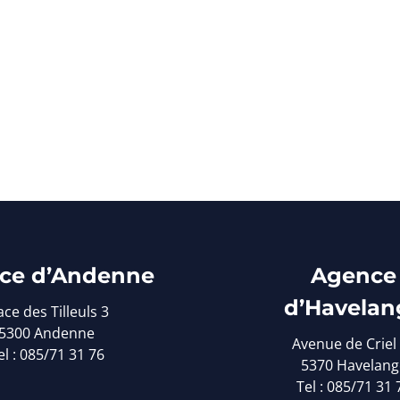
ce d’Andenne
Agence
d’Havelan
ace des Tilleuls 3
5300 Andenne
Avenue de Criel
el : 085/71 31 76
5370 Havelang
Tel : 085/71 31 