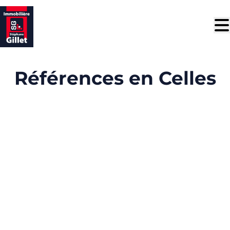
Aller au contenu principal
Références en Celles