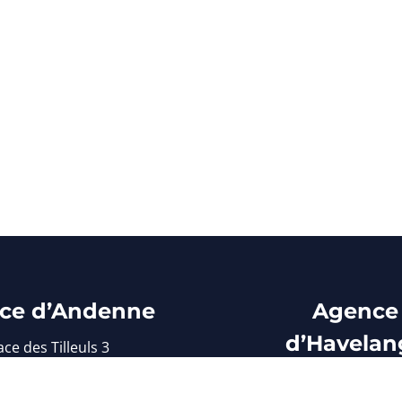
ce d’Andenne
Agence
d’Havelan
ace des Tilleuls 3
5300 Andenne
Avenue de Criel
el : 085/71 31 76
5370 Havelang