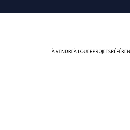
À VENDRE
À LOUER
PROJETS
RÉFÉRE
éférences en Bons