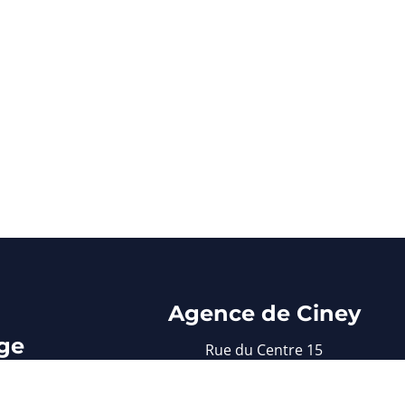
Agence de Ciney
ge
Rue du Centre 15
5590 Ciney
 30
083/61 22 37
e