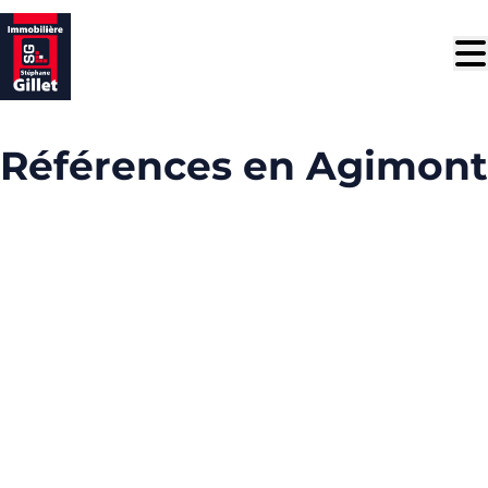
Aller au contenu principal
Références en Agimont