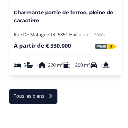
Charmante partie de ferme, pleine de
caractère
Rue De Matagne 14, 5351 Haillot
(ref.
5860
)
À partir de € 330.000
5
1
220
m²
1200
m²
1
Tous les biens