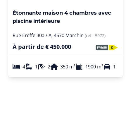
Étonnante maison 4 chambres avec
piscine intérieure
Rue Ereffe 30a / A, 4570 Marchin
(ref.
5972
)
À partir de € 450.000
4
1
2
350
m²
1900
m²
1