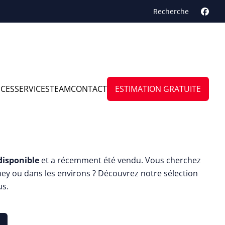
Recherche
NCES
SERVICES
TEAM
CONTACT
ESTIMATION GRATUITE
ison à l'abri des regards
disponible
et a récemment été vendu. Vous cherchez
hey ou dans les environs ? Découvrez notre sélection
us.