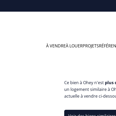
À VENDRE
À LOUER
PROJETS
RÉFÉRE
Charmante ma
Ce bien à Ohey n'est
plus 
un logement similaire à O
actuelle à vendre ci-desso