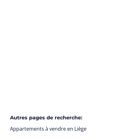
avec vue dégagée
4000 Liège
(ref.
5980
)
Vendu
2
1
80
m²
Autres pages de recherche
:
Appartements à vendre en Liège