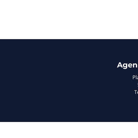
Agen
Pl
T
© Omnicasa Sof