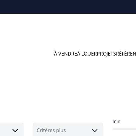
À VENDRE
À LOUER
PROJETS
RÉFÉRE
ens à vendre en Li
min
Critères plus