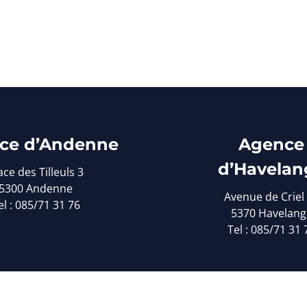
ce d’Andenne
Agence
d’Havelan
ace des Tilleuls 3
5300 Andenne
Avenue de Criel
el : 085/71 31 76
5370 Havelang
Tel : 085/71 31 
tware Solutions
-
Privacy statement
-
Disclaimer
-
Cookie po