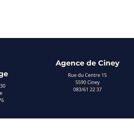
Agence de Ciney
ge
Rue du Centre 15
5590 Ciney
 30
083/61 22 37
e
76
licy
-
Set cookies