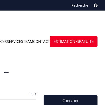
Recherche
NCES
SERVICES
TEAM
CONTACT
ESTIMATION GRATUITE
ège
max
Chercher