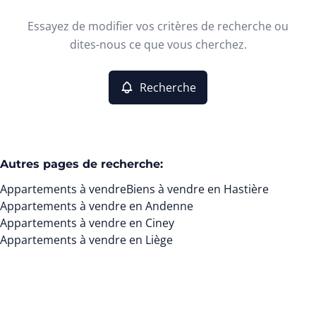
Type
Essayez de modifier vos critères de recherche ou
Appartements
Recherche
Trier par
Remove
dites-nous ce que vous cherchez.
Recherche
Critères plus
Min. budget
Autres pages de recherche
:
Appartements à vendre
Biens à vendre en Hastière
Max. budget
Appartements à vendre en Andenne
Appartements à vendre en Ciney
Appartements à vendre en Liège
Chercher