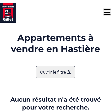
Aller au contenu principal
Appartements à
vendre en Hastière
Ouvrir le filtre
Commune
Hastière (5542)
Aucun résultat n'a été trouvé
Remove
Vue de la carte
pour votre recherche.