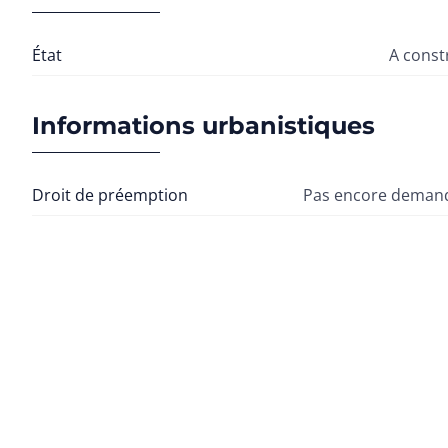
État
A const
Informations urbanistiques
Droit de préemption
Pas encore demand
Permis
Pas encore demand
Citation
Pas encore demand
Permis de lotissement
Pas encore demand
Biens similaires