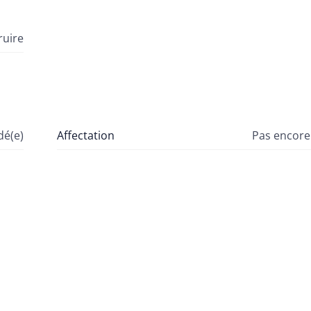
ruire
é(e)
Affectation
Pas encor
é(e)
Score G
é(e)
Score P
é(e)