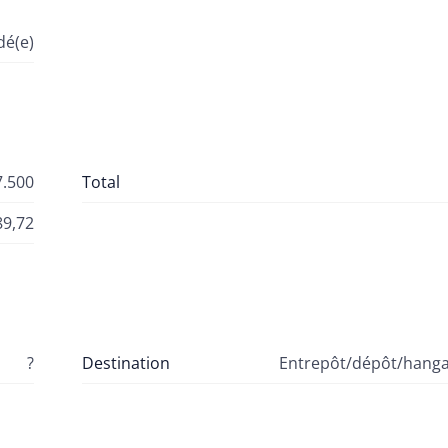
é(e)
7.500
Total
89,72
?
Destination
Entrepôt/dépôt/hanga