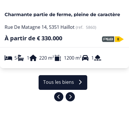
Charmante partie de ferme, pleine de caractère
Rue De Matagne 14, 5351 Haillot
(ref.
5860
)
À partir de € 330.000
5
1
220
m²
1200
m²
1
Tous les biens