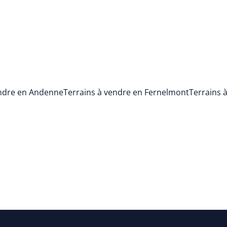
endre en Andenne
Terrains à vendre en Fernelmont
Terrains 