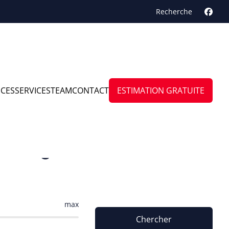
Recherche
NCES
SERVICES
TEAM
CONTACT
ESTIMATION GRATUITE
 Amay
max
Chercher