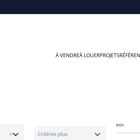
À VENDRE
À LOUER
PROJETS
RÉFÉRE
ains à vendre en
min
Critères plus