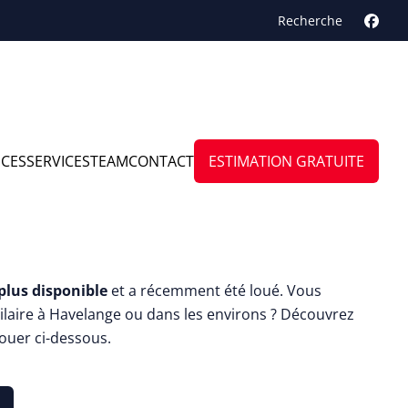
Recherche
NCES
SERVICES
TEAM
CONTACT
ESTIMATION GRATUITE
 rénové au 1er étage
plus disponible
et a récemment été loué. Vous
laire à Havelange ou dans les environs ? Découvrez
louer ci-dessous.