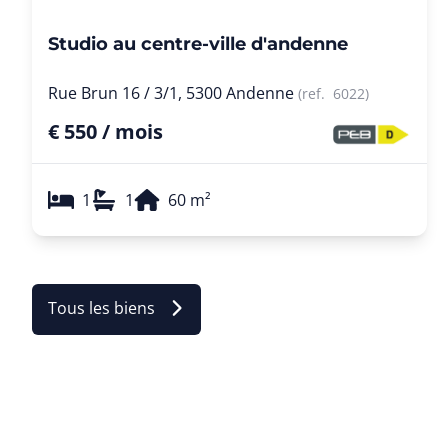
Studio au centre-ville d'andenne
Rue Brun 16 / 3/1, 5300 Andenne
(ref.
6022
)
€ 550 / mois
1
1
60
m²
Tous les biens