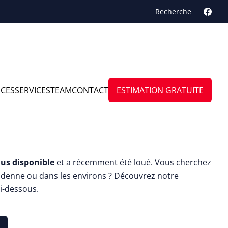
Recherche
NCES
SERVICES
TEAM
CONTACT
ESTIMATION GRATUITE
t
lus disponible
et a récemment été loué. Vous cherchez
ndenne ou dans les environs ? Découvrez notre
ci-dessous.